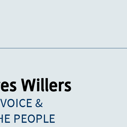
res Willers
 VOICE &
HE PEOPLE