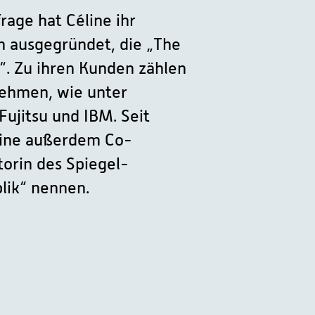
age hat Céline ihr
 ausgegründet, die „The
. Zu ihren Kunden zählen
ehmen, wie unter
ujitsu und IBM. Seit
line außerdem Co-
orin des Spiegel-
lik“ nennen.