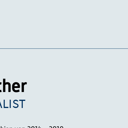
cher
ALIST