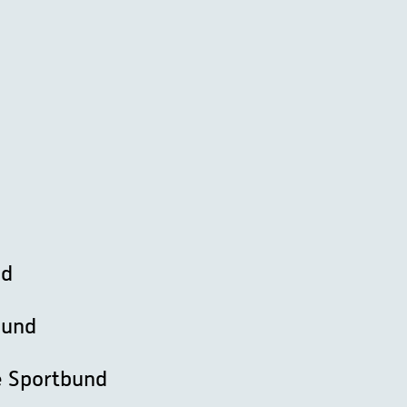
nd
bund
e Sportbund